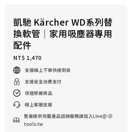
凱馳 Kärcher WD系列替
換軟管｜家用吸塵器專用
配件
Regular
NT$ 1,470
price
支援線上下單快速到貨
支援安全消費支付
保證原廠商品
線上客服支援
售後提供完整產品諮詢服務請加入Line@:＠
tools.tw