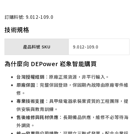
訂購料號: 9.012-109.0
技術規格
產品料號 SKU
9.012-109.0
為什麼向 DEPower 崧象智能購買
台灣授權經銷
：原廠正規貨源，非平行輸入。
原廠保固
：完整保固登錄，保固期內故障由原廠零件維
修。
專業技術支援
：具甲級電器承裝業資質的工程團隊，提
供安裝與教育訓練。
售後維修與耗材供應
：長期備品供應，維修不必等待海
外調貨。
統一發票與公司請款
：可開立三聯式發票，配合企業採