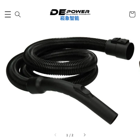
1
/
2