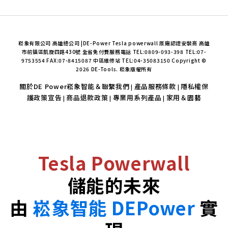
崧象有限公司 高雄總公司 |DE-Power Tesla powerwall 原廠認證安裝商 高雄
市前鎮區凱旋四路430號 全省免付費服務電話 TEL:0809-093-398 TEL:07-
9753554 FAX:07-8415087 中區維修站 TEL:04-35083150 Copyright ©
2026 DE-Tools. 崧象版權所有
關於DE Power崧象智能＆聯繫我們
產品服務條款
隱私權保
|
|
護政策宣告
商品退款政策
專業用系列產品
家用＆園藝
|
|
|
Tesla Powerwall
儲能的未來
由
崧象智能 DEPower
實