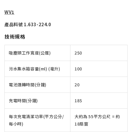
WV1
產品料號 1.633-224.0
技術規格
吸塵頭工作寬度(公厘)
250
污水集水箱容量(ml) (毫升)
100
電池運轉時間(分鐘)
20
充電時間(分鐘)
185
每次充電清潔功率(平方公分/
大約為 55平方公尺 = 約
每小時)
18扇窗