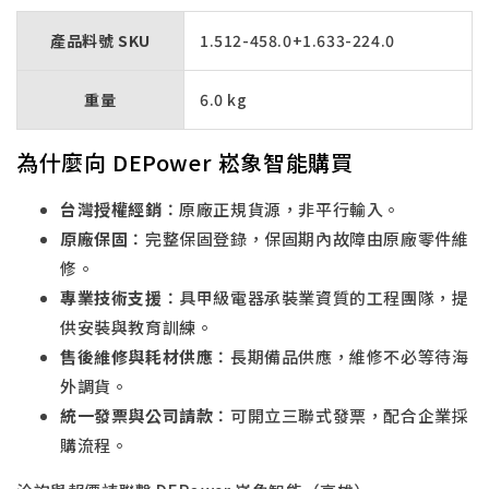
產品料號 SKU
1.512-458.0+1.633-224.0
重量
6.0 kg
為什麼向 DEPower 崧象智能購買
台灣授權經銷
：原廠正規貨源，非平行輸入。
原廠保固
：完整保固登錄，保固期內故障由原廠零件維
修。
專業技術支援
：具甲級電器承裝業資質的工程團隊，提
供安裝與教育訓練。
售後維修與耗材供應
：長期備品供應，維修不必等待海
外調貨。
統一發票與公司請款
：可開立三聯式發票，配合企業採
購流程。