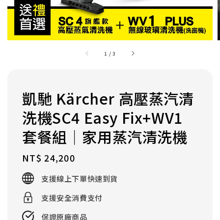
1
/
3
凱馳 Kärcher 高壓蒸汽清
洗機SC4 Easy Fix+WV1
套餐組｜家用蒸汽清洗機
Regular
NT$ 24,200
price
支援線上下單快速到貨
支援安全消費支付
保證原廠商品