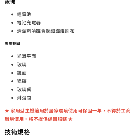
設備
鋰電池
電池充電器
清潔劑噴罐含超細纖維刷布
應用範圍
光滑平面
玻璃
鏡面
瓷磚
玻璃桌
淋浴間
★ 家用型主機適用於居家環境使用可保固一年，不得於工商
環境使用，將不提供保固服務 ★
技術規格