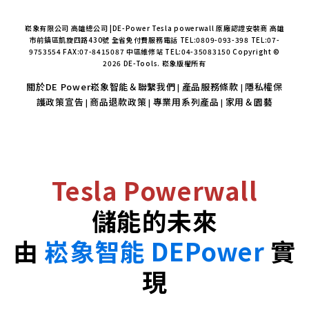
崧象有限公司 高雄總公司 |DE-Power Tesla powerwall 原廠認證安裝商 高雄
市前鎮區凱旋四路430號 全省免付費服務電話 TEL:0809-093-398 TEL:07-
9753554 FAX:07-8415087 中區維修站 TEL:04-35083150 Copyright ©
2026 DE-Tools. 崧象版權所有
關於DE Power崧象智能＆聯繫我們
產品服務條款
隱私權保
|
|
護政策宣告
商品退款政策
專業用系列產品
家用＆園藝
|
|
|
Tesla Powerwall
儲能的未來
由
崧象智能 DEPower
實
現