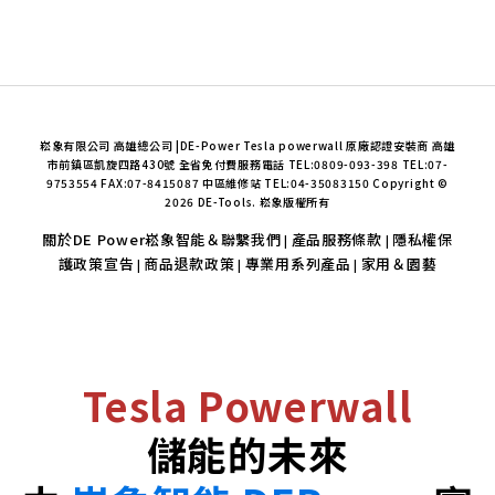
崧象有限公司 高雄總公司 |DE-Power Tesla powerwall 原廠認證安裝商 高雄
市前鎮區凱旋四路430號 全省免付費服務電話 TEL:0809-093-398 TEL:07-
9753554 FAX:07-8415087 中區維修站 TEL:04-35083150 Copyright ©
2026 DE-Tools. 崧象版權所有
關於DE Power崧象智能＆聯繫我們
產品服務條款
隱私權保
|
|
護政策宣告
商品退款政策
專業用系列產品
家用＆園藝
|
|
|
Tesla Powerwall
儲能的未來