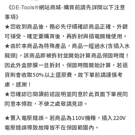
《
DE-Tools®
網站商城-購買前請先詳閱以下注意
事項》
★您收到商品後，務必先仔細確認商品正確、外觀
可接受、確定要購買後，再拆封與插電開機使用。
★由於本商品為特殊產品，商品一經過水(含插入水
龍頭)，該商品即被拆封並開始計算商品保固時間！
因此外盒膠膜一旦拆封、保固時間開始計算，若退
貨則會收取50%以上還原費，故下單前請謹慎考
慮，感謝！
★您確認已閱讀前述說明並同意於此頁面下單視同
同意本條款，不便之處敬請見諒。
★置入電壓錯誤。若商品為110V機種，插入220V
電壓錯誤導致故障皆不在保固範圍內。