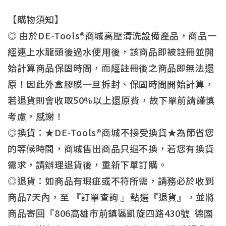
【購物須知】
◎ 由於DE-Tools®商城高壓清洗設備產品，商品一
經連上水龍頭後過水使用後，該商品即被註冊並開
始計算商品保固時間，而經註冊後之商品即無法還
原！因此外盒膠膜一旦拆封、保固時間開始計算，
若退貨則會收取50%以上還原費，故下單前請謹慎
考慮，感謝！
◎換貨：★DE-Tools®商城不接受換貨★為節省您
的等候時間，商城售出商品只退不換，若您有換貨
需求，請辦理退貨後，重新下單訂購。
◎退貨：如商品有瑕疵或不符所需，請務必於收到
商品7天內，至 『訂單查詢 』點選『退貨』，並將
商品寄回『806高雄市前鎮區凱旋四路430號 德國