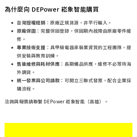
為什麼向 DEPower 崧象智能購買
台灣授權經銷
：原廠正規貨源，非平行輸入。
原廠保固
：完整保固登錄，保固期內故障由原廠零件維
修。
專業技術支援
：具甲級電器承裝業資質的工程團隊，提
供安裝與教育訓練。
售後維修與耗材供應
：長期備品供應，維修不必等待海
外調貨。
統一發票與公司請款
：可開立三聯式發票，配合企業採
購流程。
洽詢與報價請聯繫 DEPower 崧象智能（高雄）。