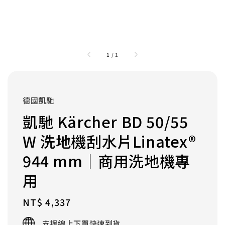
1
/
1
德國凱馳
凱馳 Kärcher BD 50/55
W 洗地機刮水片Linatex®
944 mm｜商用洗地機專
用
Regular
NT$ 4,337
price
支援線上下單快速到貨