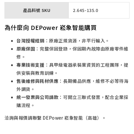
產品料號 SKU
2.645-135.0
為什麼向 DEPower 崧象智能購買
台灣授權經銷
：原廠正規貨源，非平行輸入。
原廠保固
：完整保固登錄，保固期內故障由原廠零件維
修。
專業技術支援
：具甲級電器承裝業資質的工程團隊，提
供安裝與教育訓練。
售後維修與耗材供應
：長期備品供應，維修不必等待海
外調貨。
統一發票與公司請款
：可開立三聯式發票，配合企業採
購流程。
洽詢與報價請聯繫 DEPower 崧象智能（高雄）。