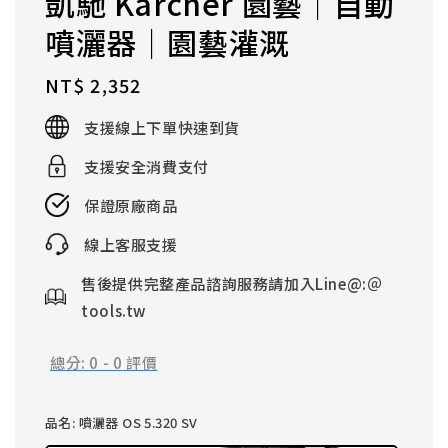
凱馳 Kärcher 園藝｜自動
噴灑器｜園藝灌溉
Regular
NT$ 2,352
price
支援線上下單快速到貨
支援安全消費支付
保證原廠商品
線上客服支援
售後提供完整產品諮詢服務請加入Line@:＠
tools.tw
總分:
0
-
0
評價
品名
: 噴灑器 OS 5.320 SV