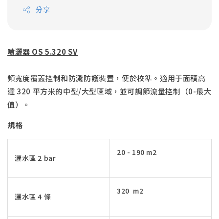
分享
噴灑器 OS 5.320 SV
頻寬度覆蓋控制和防濺防護裝置，便於校準。適用于面積高
達 320 平方米的中型/大型區域，並可調節流量控制（0-最大
值）。
規格
20 - 190 m2
灑水區 2 bar
320 m2
灑水區 4 條