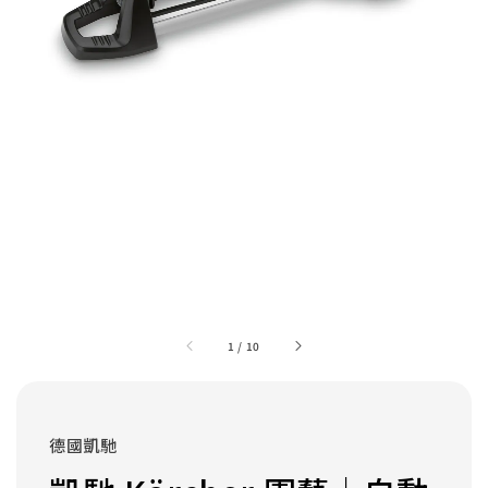
1
/
10
德國凱馳