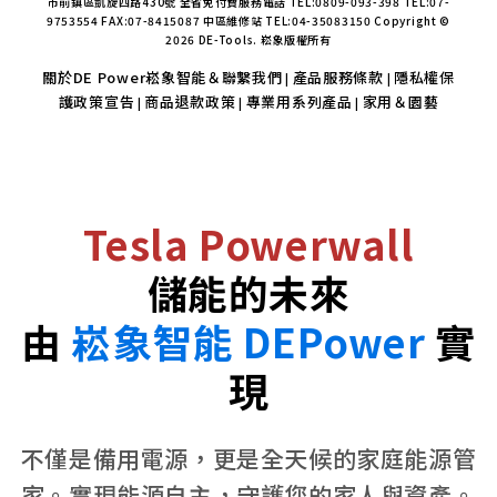
市前鎮區凱旋四路430號 全省免付費服務電話 TEL:0809-093-398 TEL:07-
9753554 FAX:07-8415087 中區維修站 TEL:04-35083150 Copyright ©
2026 DE-Tools. 崧象版權所有
關於DE Power崧象智能＆聯繫我們
產品服務條款
隱私權保
|
|
護政策宣告
商品退款政策
專業用系列產品
家用＆園藝
|
|
|
Tesla Powerwall
儲能的未來
由
崧象智能 DEPower
實
現
不僅是備用電源，更是全天候的家庭能源管
家。實現能源自主，守護您的家人與資產。