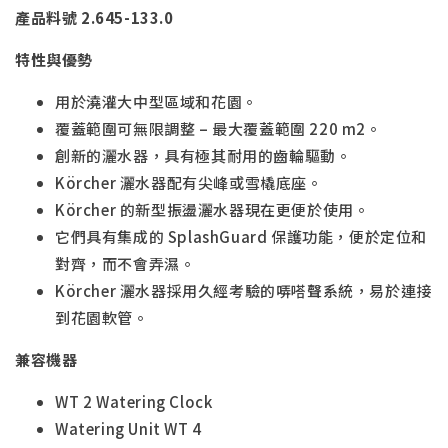
產品料號 2.645-133.0
特性與優勢
用於澆灌大中型區域和花園。
覆蓋範圍可無限調整 – 最大覆蓋範圍 220 m2。
創新的灑水器，具有極其耐用的齒輪驅動。
Körcher 灑水器配有尖峰或雪橇底座。
Körcher 的新型振盪灑水器現在更便於使用。
它們具有集成的 SplashGuard 保護功能，便於定位和
對齊，而不會弄濕。
Körcher 灑水器採用久經考驗的哢嗒聲系統，易於連接
到花園軟管。
兼容機器
WT 2 Watering Clock
Watering Unit WT 4