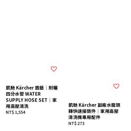
凱馳 Kärcher 園藝｜耐曬
四分水管 WATER
SUPPLY HOSE SET｜家
凱馳 Kärcher 副廠水龍頭
用高壓清洗
轉快速接頭件｜家用高壓
Regular
NT$ 1,554
清洗機專用配件
price
Regular
NT$ 273
price