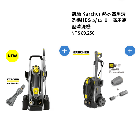
凱馳 Kärcher 熱水高壓清
洗機HDS 5/13 U｜商用高
壓清洗機
Regular
NT$ 89,250
price