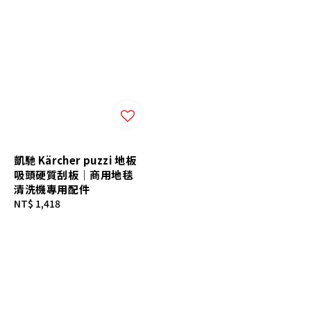
凱馳 Kärcher puzzi 地板
吸頭硬質刮板｜商用地毯
清洗機專用配件
Regular
NT$ 1,418
price