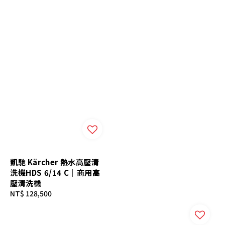
凱馳 Kärcher 熱水高壓清
洗機HDS 6/14 C｜商用高
壓清洗機
Regular
NT$ 128,500
price