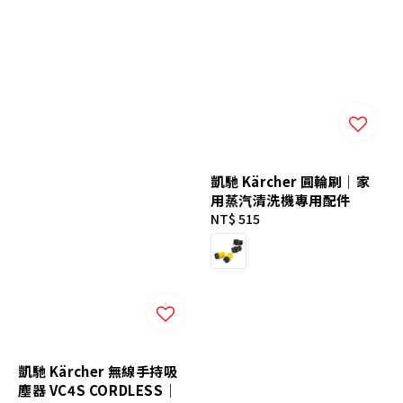
凱馳 Kärcher 圓輪刷｜家
用蒸汽清洗機專用配件
Regular
NT$ 515
price
凱馳 Kärcher 無線手持吸
塵器 VC4S CORDLESS｜