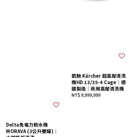
凱馳 Kärcher 超高壓清洗
機HD 13/35-4 Cage｜德
國製造｜商用高壓清洗機
Regular
NT$ 9,999,999
price
Delta免電力軟水機
MORAVA (3公升雙罐)｜