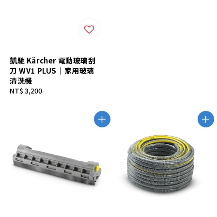
凱馳 Kärcher 電動玻璃刮
刀 WV1 PLUS｜家用玻璃
清洗機
Regular
NT$ 3,200
price