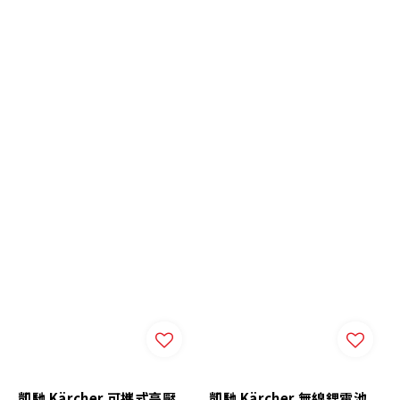
凱馳 Kärcher 可攜式高壓
凱馳 Kärcher 無線鋰電池