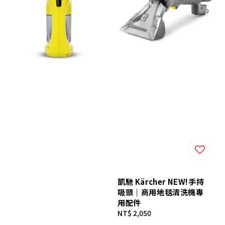
凱馳 Kärcher NEW!手持
吸頭｜商用地毯清洗機專
用配件
Regular
NT$ 2,050
price