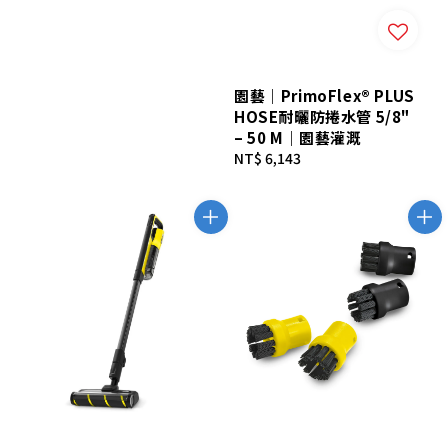
園藝｜PrimoFlex® PLUS
HOSE耐曬防捲水管 5/8"
– 50 M｜園藝灌溉
Regular
NT$ 6,143
price