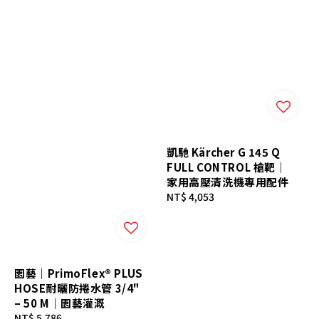
凱馳 Kärcher G 145 Q
FULL CONTROL 槍靶｜
家用高壓清洗機專用配件
Regular
NT$ 4,053
price
園藝｜PrimoFlex® PLUS
HOSE耐曬防捲水管 3/4"
– 50 M｜園藝灌溉
Regular
NT$ 5,786